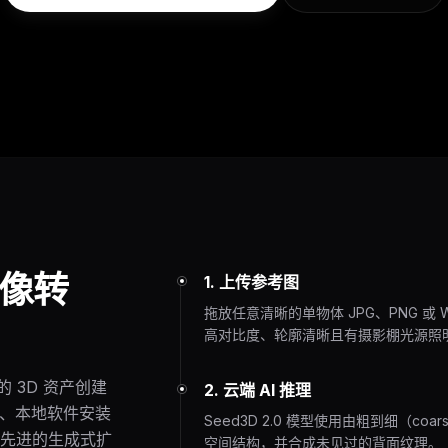
图像转
1. 上传参考图
拖放任意清晰的单物体 JPG、PNG 或
高对比度、轮廓清晰且有摄影棚光源照
的 3D 资产创建
2. 云端 AI 推理
识、本地软件安装
Seed3D 2.0 模型使用由粗到细（coar
先进的生成式扩
空间结构，并合成未见过的背面纹理。