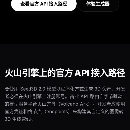
查看官方 API 接入路径
体验生成器
火山引擎上的官方 API 接入路径
要使用 Seed3D 2.0 模型以程序化方式生成 3D 资产，开发
者必须在火山引擎上注册账号。商业 API 路由自字节跳动
的模型服务平台火山方舟（Volcano Ark）。开发者应使用
官方凭证和终节点（endpoints）来构建其自定义的图像转
3D 生成管线。