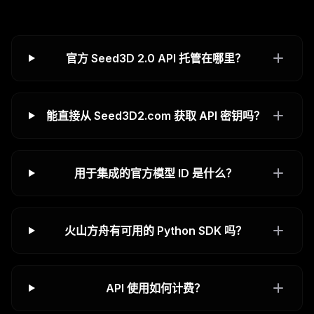
官方 Seed3D 2.0 API 托管在哪里？
能直接从 Seed3D2.com 获取 API 密钥吗？
用于集成的官方模型 ID 是什么？
火山方舟有可用的 Python SDK 吗？
API 使用如何计费？