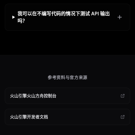
我可以在不编写代码的情况下测试 API 输出
吗？
参考资料与官方来源
火山引擎火山方舟控制台
火山引擎开发者文档