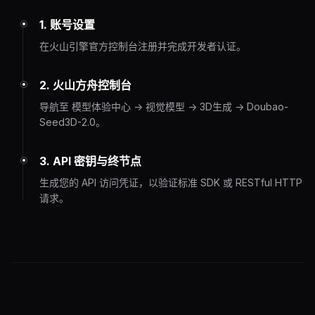
1. 账号设置
在火山引擎官方控制台注册并完成开发者认证。
2. 火山方舟控制台
导航至 模型体验中心 -> 视觉模型 -> 3D生成 -> Doubao-
Seed3D-2.0。
3. API 密钥与终节点
生成您的 API 访问凭证，以验证标准 SDK 或 RESTful HTTP
请求。