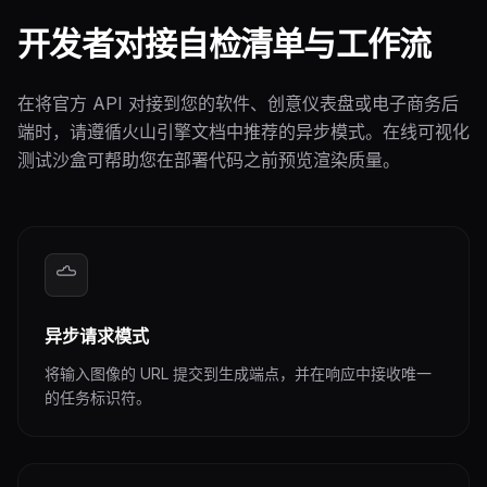
开发者对接自检清单与工作流
在将官方 API 对接到您的软件、创意仪表盘或电子商务后
端时，请遵循火山引擎文档中推荐的异步模式。在线可视化
测试沙盒可帮助您在部署代码之前预览渲染质量。
异步请求模式
将输入图像的 URL 提交到生成端点，并在响应中接收唯一
的任务标识符。