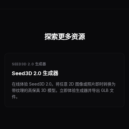
探索更多资源
SEED3D 2.0 生成器
Seed3D 2.0 生成器
在线体验 Seed3D 2.0。将任意 2D 图像或照片即时转换为
带纹理的高保真 3D 模型。立即体验生成器并导出 GLB 文
件。