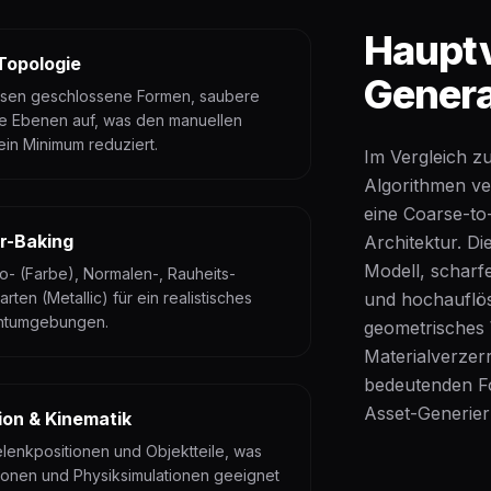
Hauptv
Topologie
Genera
sen geschlossene Formen, saubere
e Ebenen auf, was den manuellen
in Minimum reduziert.
Im Vergleich z
Algorithmen ve
eine Coarse-to
r-Baking
Architektur. D
Modell, scharf
o- (Farbe), Normalen-, Rauheits-
ten (Metallic) für ein realistisches
und hochauflö
ichtumgebungen.
geometrisches
Materialverzerr
bedeutenden For
Asset-Generier
ion & Kinematik
elenkpositionen und Objektteile, was
tionen und Physiksimulationen geeignet