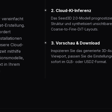
2. Cloud-KI-Inferenz
Das Seed3D 2.0-Modell prognostizier
 vereinfacht
Struktur und synthetisiert unsichtbar
t-Erstellung.
Coarse-to-Fine-DiT-Layouts.
ordert
stallationen
3. Vorschau & Download
nsere Cloud-
Inspizieren Sie das generierte 3D-As
eit mithilfe
Viewport, passen Sie die Einstellun
usionsmodelle,
sofort im GLB- oder USDZ-Format.
t in Ihrem
u