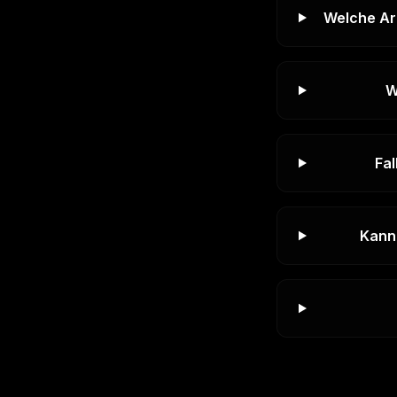
Welche Art
W
Fal
Kann 