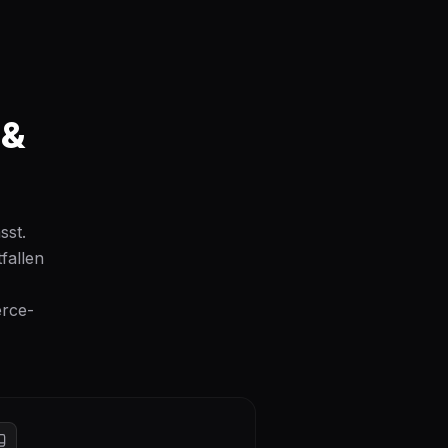
 &
sst.
fallen
erce-