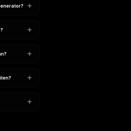
Generator?
n?
an?
iten?